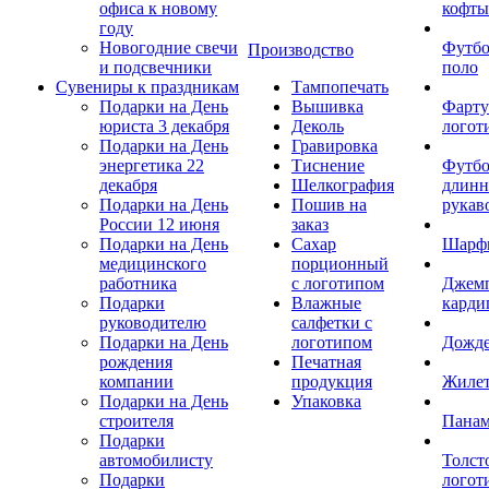
офиса к новому
кофты
году
Новогодние свечи
Футб
Производство
и подсвечники
поло
Сувениры к праздникам
Тампопечать
Подарки на День
Вышивка
Фарту
юриста 3 декабря
Деколь
логот
Подарки на День
Гравировка
энергетика 22
Тиснение
Футбо
декабря
Шелкография
длин
Подарки на День
Пошив на
рукав
России 12 июня
заказ
Подарки на День
Сахар
Шарф
медицинского
порционный
работника
с логотипом
Джем
Подарки
Влажные
карди
руководителю
салфетки с
Подарки на День
логотипом
Дожд
рождения
Печатная
компании
продукция
Жиле
Подарки на День
Упаковка
строителя
Пана
Подарки
автомобилисту
Толст
Подарки
логот