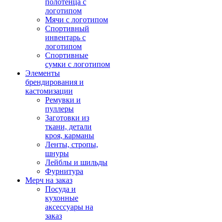
полотенца с
логотипом
Мячи с логотипом
Спортивный
инвентарь с
логотипом
Спортивные
сумки с логотипом
Элементы
брендирования и
кастомизации
Ремувки и
пуллеры
Заготовки из
ткани, детали
кроя, карманы
Ленты, стропы,
шнуры
Лейблы и шильды
Фурнитура
Мерч на заказ
Посуда и
кухонные
аксессуары на
заказ