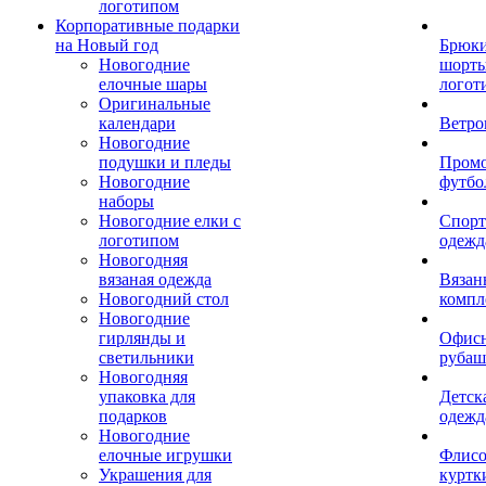
логотипом
Корпоративные подарки
на Новый год
Брюки
Новогодние
шорты
елочные шары
логот
Оригинальные
календари
Ветро
Новогодние
подушки и пледы
Пром
Новогодние
футбо
наборы
Новогодние елки с
Спорт
логотипом
одежд
Новогодняя
вязаная одежда
Вязан
Новогодний стол
компл
Новогодние
гирлянды и
Офис
светильники
рубаш
Новогодняя
упаковка для
Детск
подарков
одежд
Новогодние
елочные игрушки
Флис
Украшения для
куртк