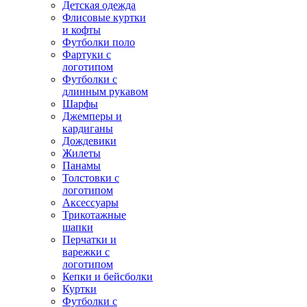
Детская одежда
Флисовые куртки
и кофты
Футболки поло
Фартуки с
логотипом
Футболки с
длинным рукавом
Шарфы
Джемперы и
кардиганы
Дождевики
Жилеты
Панамы
Толстовки с
логотипом
Аксессуары
Трикотажные
шапки
Перчатки и
варежки с
логотипом
Кепки и бейсболки
Куртки
Футболки с