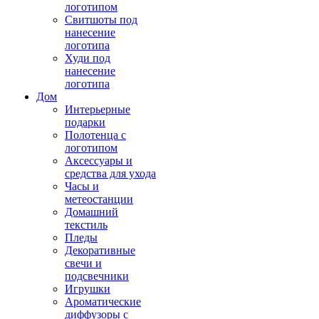
логотипом
Свитшоты под
нанесение
логотипа
Худи под
нанесение
логотипа
Дом
Интерьерные
подарки
Полотенца с
логотипом
Аксессуары и
средства для ухода
Часы и
метеостанции
Домашний
текстиль
Пледы
Декоративные
свечи и
подсвечники
Игрушки
Ароматические
диффузоры с