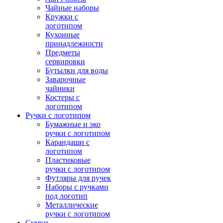
Чайные наборы
Кружки с
логотипом
Кухонные
принадлежности
Предметы
сервировки
Бутылки для воды
Заварочные
чайники
Костеры с
логотипом
Ручки с логотипом
Бумажные и эко
ручки с логотипом
Карандаши с
логотипом
Пластиковые
ручки с логотипом
Футляры для ручек
Наборы с ручками
под логотип
Металлические
ручки с логотипом
Сумки