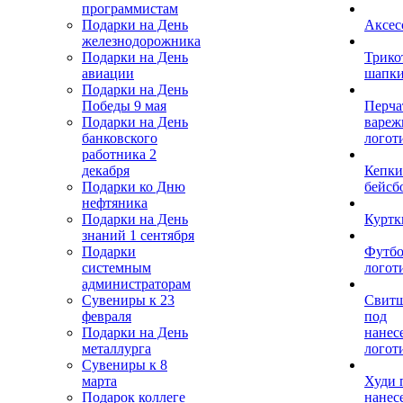
программистам
Подарки на День
Аксес
железнодорожника
Подарки на День
Трико
авиации
шапк
Подарки на День
Победы 9 мая
Перча
Подарки на День
вареж
банковского
логот
работника 2
декабря
Кепки
Подарки ко Дню
бейсб
нефтяника
Подарки на День
Куртк
знаний 1 сентября
Подарки
Футбо
системным
логот
администраторам
Сувениры к 23
Свит
февраля
под
Подарки на День
нанес
металлурга
логот
Сувениры к 8
марта
Худи 
Подарок коллеге
нанес