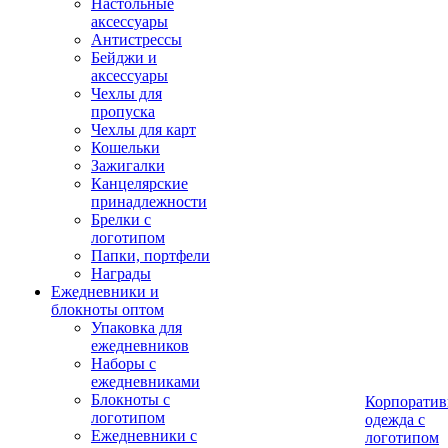
Настольные
аксессуары
Антистрессы
Бейджи и
аксессуары
Чехлы для
пропуска
Чехлы для карт
Кошельки
Зажигалки
Канцелярские
принадлежности
Брелки с
логотипом
Папки, портфели
Награды
Ежедневники и
блокноты оптом
Упаковка для
ежедневников
Наборы с
ежедневниками
Блокноты с
Корпоратив
логотипом
одежда с
Ежедневники с
логотипом